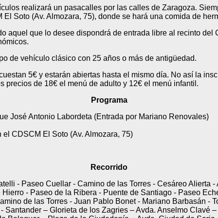
culos realizará un pasacalles por las calles de Zaragoza. Siem
 El Soto (Av. Almozara, 75), donde se hará una comida de he
todo aquel que lo desee dispondrá de entrada libre al recinto de
onómicos.
 tipo de vehículo clásico con 25 años o más de antigüedad.
 cuestan 5€ y estarán abiertas hasta el mismo día. No así la ins
os precios de 18€ el menú de adulto y 12€ el menú infantil.
Programa
ue José Antonio Labordeta (Entrada por Mariano Renovales)
 el CDSCM El Soto (Av. Almozara, 75)
Recorrido
lli - Paseo Cuellar - Camino de las Torres - Cesáreo Alierta -
Hierro - Paseo de la Ribera - Puente de Santiago - Paseo Eche
amino de las Torres - Juan Pablo Bonet - Mariano Barbasán - 
 Santander – Glorieta de los Zagries – Avda. Anselmo Clavé 