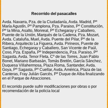
Recorrido del pasacalles
Avda. Navarra, Pza. de la Ciudadanía, Avda. Madrid, Pº
María Agustín, Pº Pamplona, Pza. Paraiso, Pº Constitución,
Pº la Mina, Asalto, Monreal, Pº Echegaray y Caballero,
Puente de la Unión, Marqués de la Cadena, Pza. Mozart,
Avda. Cataluña, Muel, Avda. Puente del Pilar, Pº de la
Ribera, Arquitecto La Figuera, Avda. Pirineos, Puente de
Santiago, Echegaray y Caballero, San Vicente de Paúl,
Coso, Pza. España, Pº Independencia, Pza. Paraiso, Pº
Sagasta, Avda. Tenor Fleta, Cº de las Torres, Juan Pablo
Bonet, Mariano Barbasán, Tomás Bretón, García Sánchez,
Duquesa Villahermosa, Plaza Roma, Santander, Avda.
Goya, Pº Sagasta, Pº Cuellar, Avda. América, Plaza de las
Canteras, Fray Julián Garcés, Pº Duque de Alba finalizando
en el Parque de Atracciones.
El recorrido puede sufrir modificaciones por obras o por
recomendación de la policia local